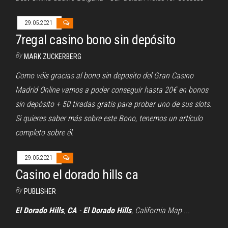
29.05.2021
7regal casino bono sin depósito
By
MARK ZUCKERBERG
Como véis gracias al bono sin deposito del Gran Casino
Madrid Online vamos a poder conseguir hasta 20€ en bonos
sin depósito + 50 tiradas gratis para probar uno de sus slots.
Si quieres saber más sobre este Bono, tenemos un artículo
completo sobre él.
29.05.2021
Casino el dorado hills ca
By
PUBLISHER
El Dorado
Hills
,
CA
-
El Dorado
Hills
, California Map ...