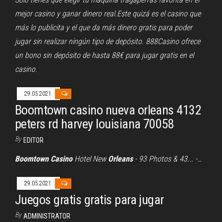
mejor casino y ganar dinero real.Este quizá es el casino que
más lo publicita y el que da más dinero gratis para poder
jugar sin realizar ningún tipo de depósito. 888Casino ofrece
un bono sin depósito de hasta 88€ para jugar gratis en el
casino.
29.05.2021
Boomtown casino nueva orleans 4132
peters rd harvey louisiana 70058
By
EDITOR
Boomtown
Casino
Hotel New
Orleans
- 93 Photos & 43... -…
29.05.2021
Juegos gratis gratis para jugar
By
ADMINISTRATOR