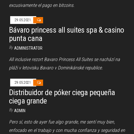
excusivamente el pago en bitcoins.
29.05.2021
Bávaro princess all suites spa & casino
punta cana
By
ADMINISTRATOR
All inclusive rezort Bavaro Princess All Suites se nachází na
pláži v letovisku Bavaro v Dominikánské republice.
29.05.2021
Distribuidor de póker ciega pequeña
ciega grande
By
ADMIN
Pero sí, esto de ayer fue algo grande, me sentí muy bien,
enfocado en el trabajo y con mucha confianza y seguridad en