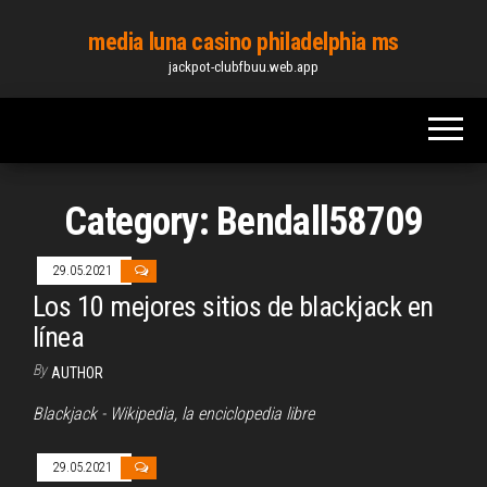
Skip
media luna casino philadelphia ms
to
jackpot-clubfbuu.web.app
the
content
Category: Bendall58709
29.05.2021
Los 10 mejores sitios de blackjack en
línea
By
AUTHOR
Blackjack - Wikipedia, la enciclopedia libre
29.05.2021