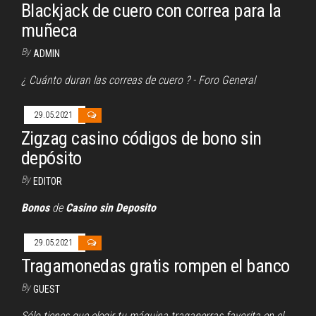
Blackjack de cuero con correa para la
muñeca
By
ADMIN
¿ Cuánto duran las correas de cuero ? - Foro General
29.05.2021
Zigzag casino códigos de bono sin
depósito
By
EDITOR
Bonos
de
Casino
sin
Deposito
29.05.2021
Tragamonedas gratis rompen el banco
By
GUEST
Sólo tienes que elegir tu máquina tragaperras favorita en el