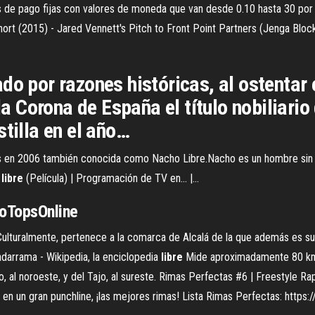
 de pago fijas con valores de moneda que van desde 0.10 hasta 30 por t
ort (2015) - Jared Vennett's Pitch to Front Point Partners (Jenga Block
do por razones históricas, al ostentar 
 la Corona de España el título nobiliario
stilla en el año…
ss en 2006 también conocida como Nacho Libre.Nacho es un hombre sin t
libre
(Película) | Programación de TV en... |…
inoTopsOnline
ulturalmente, pertenece a la comarca de Alcalá de la que además es su 
darrama - Wikipedia, la enciclopedia
libre
Mide aproximadamente 80 km d
 al noroeste, y del Tajo, al sureste.
Rimas Perfectas #6 | Freestyle Ra
en un gran punchline, ¡las mejores rimas! Lista Rimas Perfectas: https://