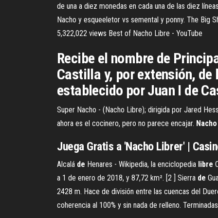
de una a diez monedas en cada una de las diez líneas
Nacho y esqueeletor vs semental y ponny. The Big Sh
5,322,022 views Best of Nacho Libre - YouTube
Recibe el nombre de Principa
Castilla y, por extensión, de
establecido por Juan I de Ca
Super Nacho - (Nacho Libre); dirigida por Jared He
ahora es el cocinero, pero no parece encajar.
Nacho
Juega Gratis a 'Nacho Librer' | Cas
Alcalá
de
Henares - Wikipedia, la enciclopedia
libre
C
a 1 de enero de 2018, y 87,72 km². [2 ]
Sierra
de
Gua
2428 m. Hace de división entre las cuencas del Duero,
coherencia al 100% y sin nada de relleno. Terminadas 