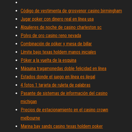
Código de vestimenta de grosvenor casino birmingham
Jugar poker con dinero real en línea usa
Alquileres de noche de casino charleston sc
Polvo de oro casino reno nevada
Combinación de póker y mesa de billar
Límite bajo texas holdem manos iniciales
Póker a la vuelta de la esquina
Máquina tragamonedas doble felicidad en línea
Estados donde el juego en línea es ilegal
4 fotos 1 tarjeta de ruleta de palabras
Pasante de sistemas de información del casino
michigan
Precios de estacionamiento en el casino crown
melbourne
Marina bay sands casino texas holdem poker