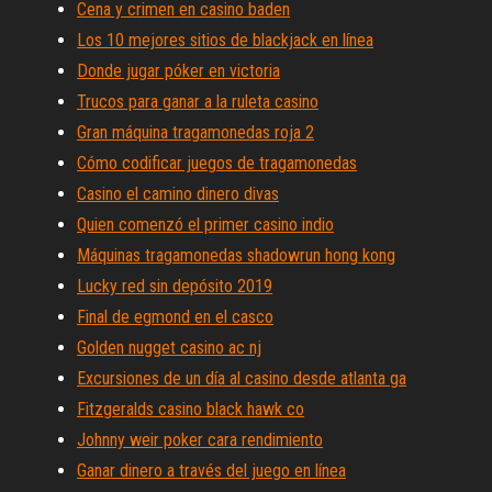
Cena y crimen en casino baden
Los 10 mejores sitios de blackjack en línea
Donde jugar póker en victoria
Trucos para ganar a la ruleta casino
Gran máquina tragamonedas roja 2
Cómo codificar juegos de tragamonedas
Casino el camino dinero divas
Quien comenzó el primer casino indio
Máquinas tragamonedas shadowrun hong kong
Lucky red sin depósito 2019
Final de egmond en el casco
Golden nugget casino ac nj
Excursiones de un día al casino desde atlanta ga
Fitzgeralds casino black hawk co
Johnny weir poker cara rendimiento
Ganar dinero a través del juego en línea