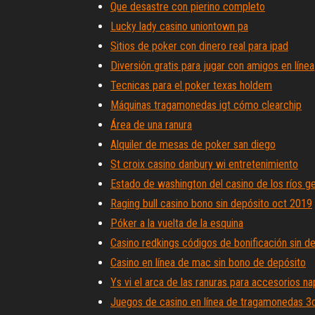
Que desastre con pierino completo
Lucky lady casino uniontown pa
Sitios de poker con dinero real para ipad
Diversión gratis para jugar con amigos en línea
Tecnicas para el poker texas holdem
Máquinas tragamonedas igt cómo clearchip
Área de una ranura
Alquiler de mesas de poker san diego
St croix casino danbury wi entretenimiento
Estado de washington del casino de los ríos 
Raging bull casino bono sin depósito oct 2019
Póker a la vuelta de la esquina
Casino redkings códigos de bonificación sin d
Casino en línea de mac sin bono de depósito
Ys vi el arca de las ranuras para accesorios na
Juegos de casino en línea de tragamonedas 3