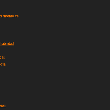
sacramento ca
habilidad
das
cosa
xión