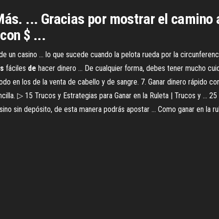
Más. ... Gracias por mostrar el camino 
on $ ...
 un casino ... lo que sucede cuando la pelota rueda por la circunferenci
s
fáciles
de
hacer dinero ... De cualquier forma, debes tener mucho cui
do en los de la venta de cabello y de sangre. 7. Ganar dinero rápido co
lla. ▷ 15 Trucos y Estrategias para Ganar en la Ruleta | Trucos y ... 25 
sino sin depósito, de esta manera podrás apostar ... Como ganar en la rul