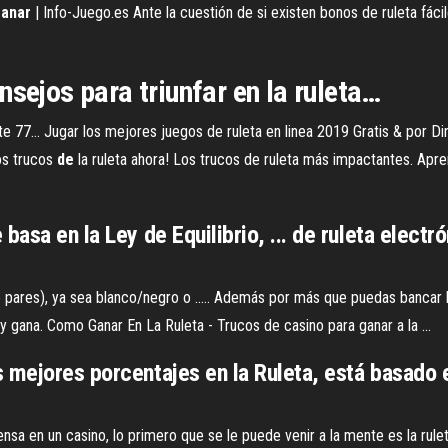
anar
| Info-Juego.es Ante la cuestión de si existen bonos de ruleta fác
nsejos para triunfar en la ruleta…
tte 77…
Jugar los mejores juegos de ruleta en linea 2019 Gratis & por 
os trucos
de
la ruleta ahora!
Los trucos de ruleta más impactantes. Apren
basa en la Ley de Equilibrio, ... de ruleta electr
pares), ya sea blanco/negro o ..... Además por más que puedas bancar la 
 y gana. Como Ganar En La Ruleta - Trucos de casino para ganar a la ...
 mejores porcentajes en la Ruleta, está basado en
sa en un casino, lo primero que se le puede venir a la mente es la rule