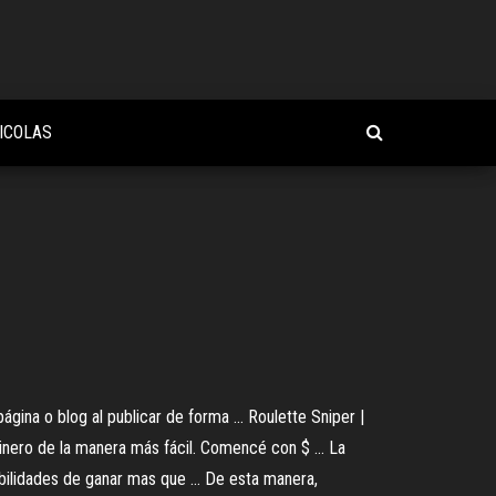
ICOLAS
gina o blog al publicar de forma ... Roulette Sniper |
dinero de la manera más fácil. Comencé con $ ... La
abilidades de ganar mas que ... De esta manera,